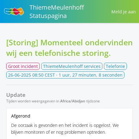
ThiemeMeulenhoff
Meld je aan
Statuspagina
[Storing] Momenteel ondervinden
wij een telefonische storing.
Groot incident
ThiemeMeulenhoff services
Telefonie
26-06-2025 08:50 CEST
· 1 uur, 27 minuten, 8 seconden
Update
Tijden worden weergegeven in
Africa/Abidjan
tijdzone
Afgerond
De oorzaak is gevonden en het incident is opgelost. We
blijven monitoren of er nog problemen optreden.