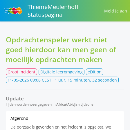
ThiemeMeulenhoff
Meld je aan
Statuspagina
Opdrachtenspeler werkt niet
goed hierdoor kan men geen of
moeilijk opdrachten maken
Groot incident
Digitale leeromgeving
eDition
11-05-2026 09:08 CEST
· 1 uur, 15 minuten, 32 seconden
Update
Tijden worden weergegeven in
Africa/Abidjan
tijdzone
Afgerond
De oorzaak is gevonden en het incident is opgelost. We