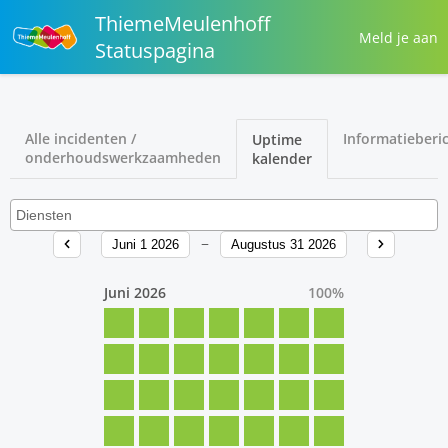
ThiemeMeulenhoff
Meld je aan
Statuspagina
Alle incidenten /
Informatieberi
Uptime
onderhoudswerkzaamheden
kalender
Juni 1 2026
Augustus 31 2026
Juni 2026
100
%